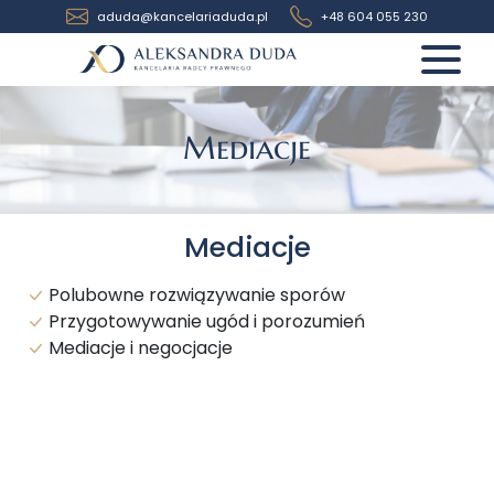
URL Zakres-uslug/Slide/Mediacje
aduda@kancelariaduda.pl
+48 604 055 230
O kancelarii
Mediacje
Zakres usług
Zespół
Mediacje
Siedziba
Polubowne rozwiązywanie sporów
Wynagrodzenie
Przygotowywanie ugód i porozumień
Mediacje i negocjacje
Aktualności
Formularz
Kontakt