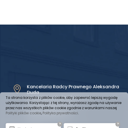
Kancelaria Radcy Prawnego Aleksandra
Duda
ul. Cechowa 24/94 (Sfera II)
Ta strona korzysta z plików cookie, aby zapewnić lepszą wygodę
użytkowania. Korzystając z tej strony, wyrażasz zgodę na używanie
43-300 Bielsko-Biała
przez nas wszystkich plików cookie zgodnie z warunkami naszej
NIP: 547-188-31-77
Polityki plików cookie
,
Polityka prywatności
.
REGON: 243374494
?
?