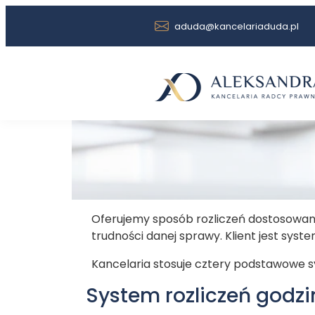
URL Wynagrodzenie.htm
aduda@kancelariaduda.pl
Oferujemy sposób rozliczeń dostosowany d
trudności danej sprawy. Klient jest syst
Kancelaria stosuje cztery podstawowe sy
System rozliczeń godz