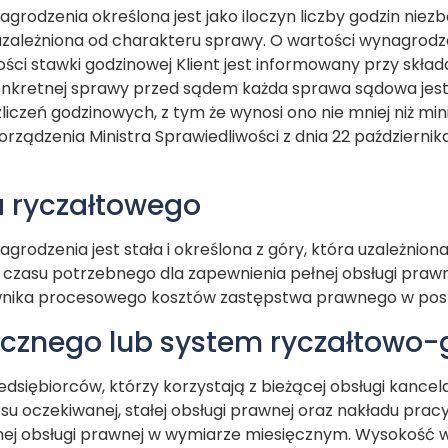
rodzenia określona jest jako iloczyn liczby godzin niez
 uzależniona od charakteru sprawy. O wartości wynagrodz
ci stawki godzinowej Klient jest informowany przy skład
nkretnej sprawy przed sądem każda sprawa sądowa jest 
zliczeń godzinowych, z tym że wynosi ono nie mniej niż 
ządzenia Ministra Sprawiedliwości z dnia 22 października
 ryczałtowego
rodzenia jest stała i określona z góry, która uzależnio
czasu potrzebnego dla zapewnienia pełnej obsługi prawn
nika procesowego kosztów zastępstwa prawnego w pos
ęcznego lub system ryczałtowo
dsiębiorców, którzy korzystają z bieżącej obsługi kancel
su oczekiwanej, stałej obsługi prawnej oraz nakładu pra
nej obsługi prawnej w wymiarze miesięcznym. Wysokość 