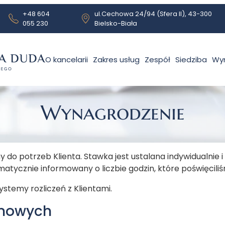
+48 604
ul.Cechowa 24/94 (Sfera II), 43-300
055 230
Bielsko-Biała
O kancelarii
Zakres usług
Zespół
Siedziba
Wy
Wynagrodzenie
o potrzeb Klienta. Stawka jest ustalana indywidualnie i 
ematycznie informowany o liczbie godzin, które poświęcil
stemy rozliczeń z Klientami.
inowych