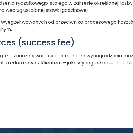
zenia ryczałtowego, stałego w zakresie określonej liczby
ana według ustalonej stawki godzinowej;
je wyegzekwowanych od przeciwnika procesowego koszt
jnym.
kces (success fee)
ź o znacznej wartości, elementem wynagrodzenia może 
jest każdorazowo z Klientem – jako wynagrodzenie dodatk